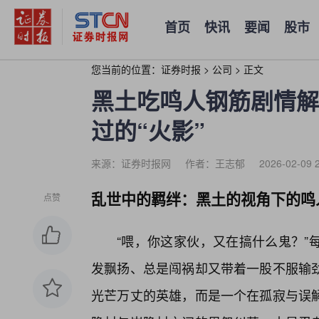
首页
快讯
要闻
股市
您当前的位置：
证券时报
>
公司
>
正文
黑土吃鸣人钢筋剧情解
过的“火影”
来源：证券时报网
作者：王志郁
2026-02-09 
乱世中的羁绊：黑土的视角下的鸣
点赞
“喂，你这家伙，又在搞什么鬼？”
发飘扬、总是闯祸却又带着一股不服输
光芒万丈的英雄，而是一个在孤寂与误解