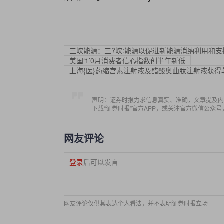
三峡能源：三?峡:能源以促进新能源消纳利用和
美国‘1’0月消费者信心指数创半年新低
上海{医}药缩宫素注射液及醋酸奥曲肽注射液获
声明：证券时报力求信息真实、准确，文章提及内
下载“证券时报”官方APP，或关注官方微信公众
网友评论
登录
后可以发言
网友评论仅供其表达个人看法，并不表明证券时报立场