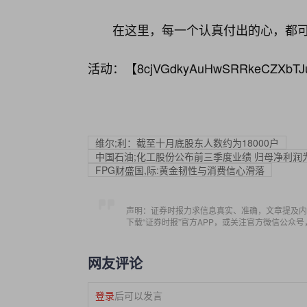
在这里，每一个认真付出的心，都
活动：【
8cjVGdkyAuHwSRRkeCZXbTJ
维尔;利：截至十月底股东人数约为18000户
中国石油;化工股份公布前三季度业绩 归母净利润为29
FPG财盛国,际:黄金韧性与消费信心滑落
声明：证券时报力求信息真实、准确，文章提及内
下载“证券时报”官方APP，或关注官方微信公众
网友评论
登录
后可以发言